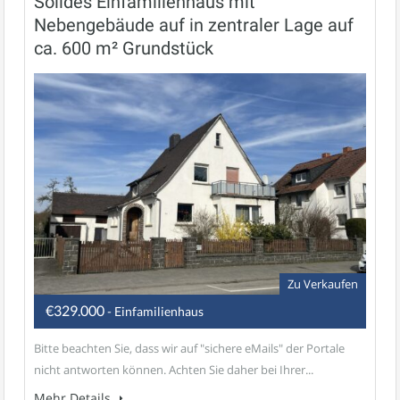
Solides Einfamilienhaus mit
Nebengebäude auf in zentraler Lage auf
ca. 600 m² Grundstück
Zu Verkaufen
€329.000
- Einfamilienhaus
Bitte beachten Sie, dass wir auf "sichere eMails" der Portale
nicht antworten können. Achten Sie daher bei Ihrer...
Mehr Details