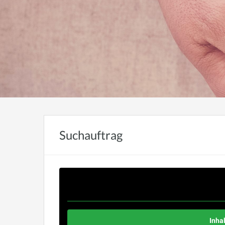
Suchauftrag
Sie sehen gerade einen Platzhalterinhalt von
Stand
auf den Button unten. Bitte beachten Sie, da
Inha