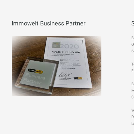
Immowelt Business Partner
B
O
6
T
E
B
M
S
W
D
l