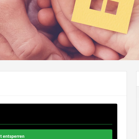
ard
. Um auf den eigentlichen Inhalt zuzugreifen, klicken Sie
ss dabei Daten an Drittanbieter weitergegeben werden.
lt entsperren